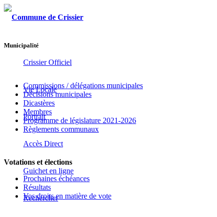
Municipalité
Crissier Officiel
Commissions / délégations municipales
Vie Locale
Décisions municipales
Dicastères
Membres
Portrait
Programme de législature 2021-2026
Règlements communaux
Accès Direct
Votations et élections
Guichet en ligne
Prochaines échéances
Résultats
Vos droits en matière de vote
Rechercher