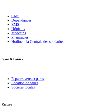
CMS
Dépendances
EMS
Hôpitaux
Médecins
Pharmacies
Hotline – la Centrale des solidarités
Sport
&
Loisirs
Espaces verts et parcs
Location de salles
Sociétés locales
Culture