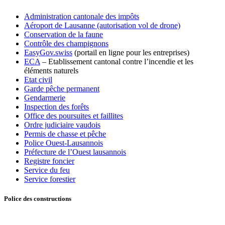
Administration cantonale des impôts
Aéroport de Lausanne (autorisation vol de drone)
Conservation de la faune
Contrôle des champignons
EasyGov.swiss
(portail en ligne pour les entreprises)
ECA
– Etablissement cantonal contre l’incendie et les
éléments naturels
Etat civil
Garde pêche permanent
Gendarmerie
Inspection des forêts
Office des poursuites et faillites
Ordre judiciaire vaudois
Permis de chasse et pêche
Police Ouest-Lausannois
Préfecture de l’Ouest lausannois
Registre foncier
Service du feu
Service forestier
Police des constructions