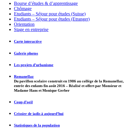
Bourse d’études & d’apprentissage
Chômage
Etudiants – Séjour pour études (Suisse)
Etudiants – Séjour pour études (Etranger)
Orientation
Stage en entreprise
Carte interactive
Galerie photos
Les projets d’urbanisme
Romanellaz
Du pavillon scolaire construit en 1986 au collège de la Romanellaz,
entrée des enfants fin août 2016 – Réalisé et offert par Monsieur et
Madame Hans et Monique Gerber
Coup d’oeil
Crissier de jadis à aujourd’hui
Statistiques de la population