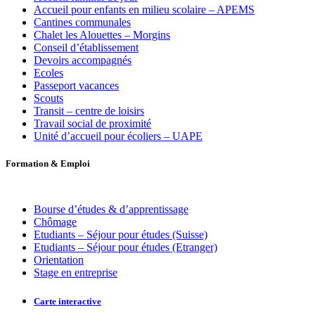
Accueil pour enfants en milieu scolaire – APEMS
Cantines communales
Chalet les Alouettes – Morgins
Conseil d’établissement
Devoirs accompagnés
Ecoles
Passeport vacances
Scouts
Transit – centre de loisirs
Travail social de proximité
Unité d’accueil pour écoliers – UAPE
Formation
&
Emploi
Bourse d’études & d’apprentissage
Chômage
Etudiants – Séjour pour études (Suisse)
Etudiants – Séjour pour études (Etranger)
Orientation
Stage en entreprise
Carte interactive