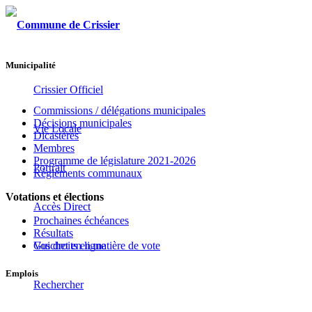
Municipalité
Crissier Officiel
Commissions / délégations municipales
Décisions municipales
Vie Locale
Dicastères
Membres
Programme de législature 2021-2026
Portrait
Règlements communaux
Votations et élections
Accès Direct
Prochaines échéances
Résultats
Guichet en ligne
Vos droits en matière de vote
Emplois
Rechercher