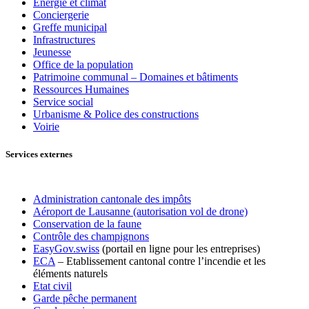
Énergie et climat
Conciergerie
Greffe municipal
Infrastructures
Jeunesse
Office de la population
Patrimoine communal – Domaines et bâtiments
Ressources Humaines
Service social
Urbanisme & Police des constructions
Voirie
Services externes
Administration cantonale des impôts
Aéroport de Lausanne (autorisation vol de drone)
Conservation de la faune
Contrôle des champignons
EasyGov.swiss
(portail en ligne pour les entreprises)
ECA
– Etablissement cantonal contre l’incendie et les
éléments naturels
Etat civil
Garde pêche permanent