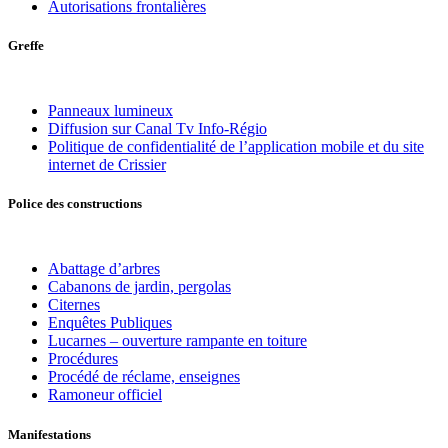
Autorisations frontalières
Greffe
Panneaux lumineux
Diffusion sur Canal Tv Info-Régio
Politique de confidentialité de l’application mobile et du site
internet de Crissier
Police des constructions
Abattage d’arbres
Cabanons de jardin, pergolas
Citernes
Enquêtes Publiques
Lucarnes – ouverture rampante en toiture
Procédures
Procédé de réclame, enseignes
Ramoneur officiel
Manifestations