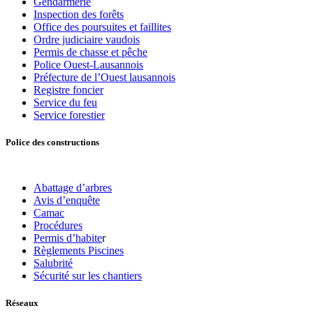
Gendarmerie
Inspection des forêts
Office des poursuites et faillites
Ordre judiciaire vaudois
Permis de chasse et pêche
Police Ouest-Lausannois
Préfecture de l’Ouest lausannois
Registre foncier
Service du feu
Service forestier
Police des constructions
Abattage d’arbres
Avis d’enquête
Camac
Procédures
Permis d’habite
r
Règlements Piscines
Salubrité
Sécurité sur les chantiers
Réseaux