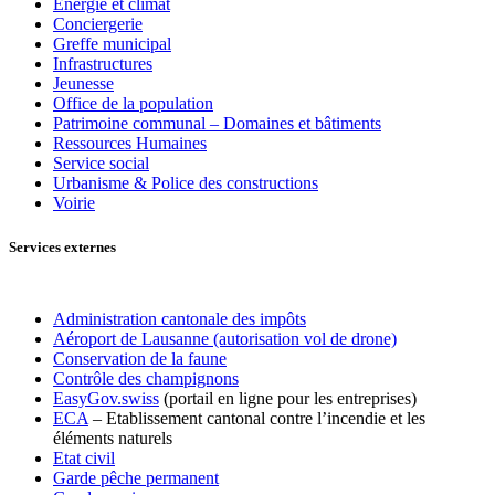
Énergie et climat
Conciergerie
Greffe municipal
Infrastructures
Jeunesse
Office de la population
Patrimoine communal – Domaines et bâtiments
Ressources Humaines
Service social
Urbanisme & Police des constructions
Voirie
Services externes
Administration cantonale des impôts
Aéroport de Lausanne (autorisation vol de drone)
Conservation de la faune
Contrôle des champignons
EasyGov.swiss
(portail en ligne pour les entreprises)
ECA
– Etablissement cantonal contre l’incendie et les
éléments naturels
Etat civil
Garde pêche permanent