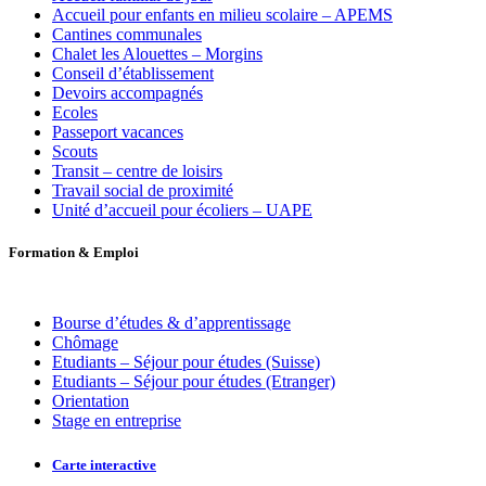
Accueil pour enfants en milieu scolaire – APEMS
Cantines communales
Chalet les Alouettes – Morgins
Conseil d’établissement
Devoirs accompagnés
Ecoles
Passeport vacances
Scouts
Transit – centre de loisirs
Travail social de proximité
Unité d’accueil pour écoliers – UAPE
Formation
&
Emploi
Bourse d’études & d’apprentissage
Chômage
Etudiants – Séjour pour études (Suisse)
Etudiants – Séjour pour études (Etranger)
Orientation
Stage en entreprise
Carte interactive