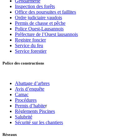
Gendarmerie
Inspection des forêts
Office des poursuites et faillites
Ordre judiciaire vaudois
Permis de chasse et pêche
Police Ouest-Lausannois
Préfecture de l’Ouest lausannois
Registre foncier
Service du feu
Service forestier
Police des constructions
Abattage d’arbres
Avis d’enquête
Camac
Procédures
Permis d’habite
r
Règlements Piscines
Salubrité
Sécurité sur les chantiers
Réseaux