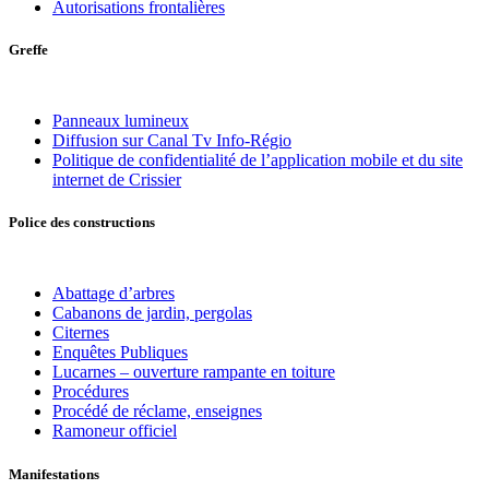
Autorisations frontalières
Greffe
Panneaux lumineux
Diffusion sur Canal Tv Info-Régio
Politique de confidentialité de l’application mobile et du site
internet de Crissier
Police des constructions
Abattage d’arbres
Cabanons de jardin, pergolas
Citernes
Enquêtes Publiques
Lucarnes – ouverture rampante en toiture
Procédures
Procédé de réclame, enseignes
Ramoneur officiel
Manifestations