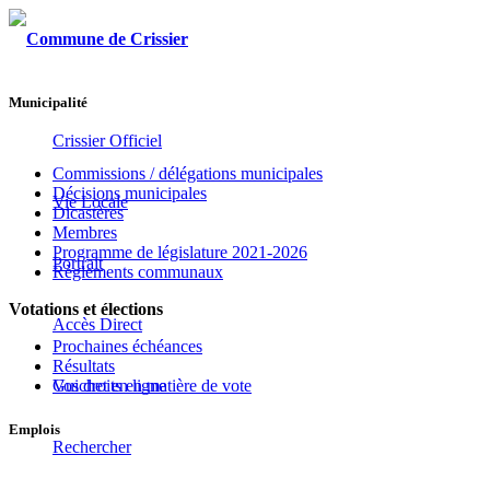
Municipalité
Crissier Officiel
Commissions / délégations municipales
Décisions municipales
Vie Locale
Dicastères
Membres
Programme de législature 2021-2026
Portrait
Règlements communaux
Votations et élections
Accès Direct
Prochaines échéances
Résultats
Guichet en ligne
Vos droits en matière de vote
Emplois
Rechercher