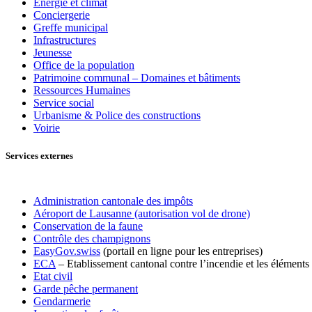
Énergie et climat
Conciergerie
Greffe municipal
Infrastructures
Jeunesse
Office de la population
Patrimoine communal – Domaines et bâtiments
Ressources Humaines
Service social
Urbanisme & Police des constructions
Voirie
Services externes
Administration cantonale des impôts
Aéroport de Lausanne (autorisation vol de drone)
Conservation de la faune
Contrôle des champignons
EasyGov.swiss
(portail en ligne pour les entreprises)
ECA
– Etablissement cantonal contre l’incendie et les éléments 
Etat civil
Garde pêche permanent
Gendarmerie