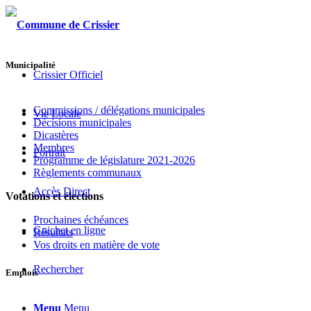
Municipalité
Crissier Officiel
Commissions / délégations municipales
Vie Locale
Décisions municipales
Dicastères
Membres
Portrait
Programme de législature 2021-2026
Règlements communaux
Accès Direct
Votations et élections
Prochaines échéances
Guichet en ligne
Résultats
Vos droits en matière de vote
Rechercher
Emplois
Menu
Menu