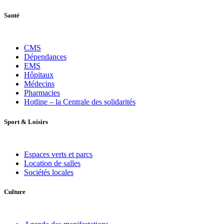
Santé
CMS
Dépendances
EMS
Hôpitaux
Médecins
Pharmacies
Hotline – la Centrale des solidarités
Sport
&
Loisirs
Espaces verts et parcs
Location de salles
Sociétés locales
Culture