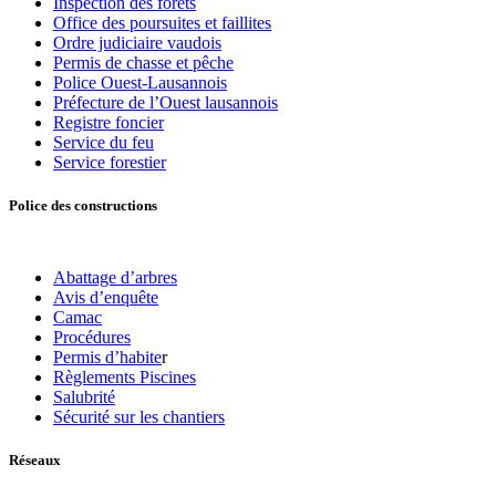
Inspection des forêts
Office des poursuites et faillites
Ordre judiciaire vaudois
Permis de chasse et pêche
Police Ouest-Lausannois
Préfecture de l’Ouest lausannois
Registre foncier
Service du feu
Service forestier
Police des constructions
Abattage d’arbres
Avis d’enquête
Camac
Procédures
Permis d’habite
r
Règlements Piscines
Salubrité
Sécurité sur les chantiers
Réseaux