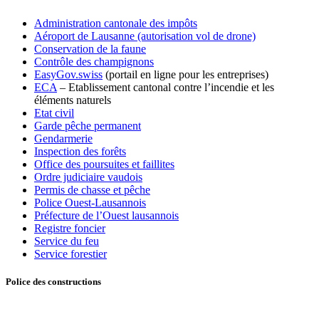
Administration cantonale des impôts
Aéroport de Lausanne (autorisation vol de drone)
Conservation de la faune
Contrôle des champignons
EasyGov.swiss
(portail en ligne pour les entreprises)
ECA
– Etablissement cantonal contre l’incendie et les
éléments naturels
Etat civil
Garde pêche permanent
Gendarmerie
Inspection des forêts
Office des poursuites et faillites
Ordre judiciaire vaudois
Permis de chasse et pêche
Police Ouest-Lausannois
Préfecture de l’Ouest lausannois
Registre foncier
Service du feu
Service forestier
Police des constructions