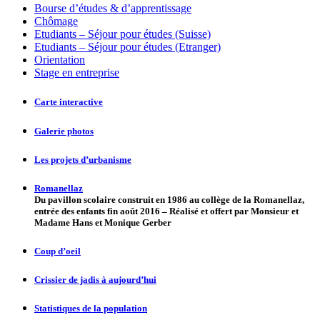
Bourse d’études & d’apprentissage
Chômage
Etudiants – Séjour pour études (Suisse)
Etudiants – Séjour pour études (Etranger)
Orientation
Stage en entreprise
Carte interactive
Galerie photos
Les projets d’urbanisme
Romanellaz
Du pavillon scolaire construit en 1986 au collège de la Romanellaz,
entrée des enfants fin août 2016 – Réalisé et offert par Monsieur et
Madame Hans et Monique Gerber
Coup d’oeil
Crissier de jadis à aujourd’hui
Statistiques de la population