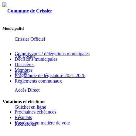
Municipalité
Crissier Officiel
Commissions / délégations municipales
Vie Locale
Décisions municipales
Dicastères
Membres
Portrait
Programme de législature 2021-2026
Règlements communaux
Accès Direct
Votations et élections
Guichet en ligne
Prochaines échéances
Résultats
Vos droits en matière de vote
Rechercher