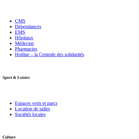
CMS
Dépendances
EMS
Hôpitaux
Médecins
Pharmacies
Hotline – la Centrale des solidarités
Sport
&
Loisirs
Espaces verts et parcs
Location de salles
Sociétés locales
Culture