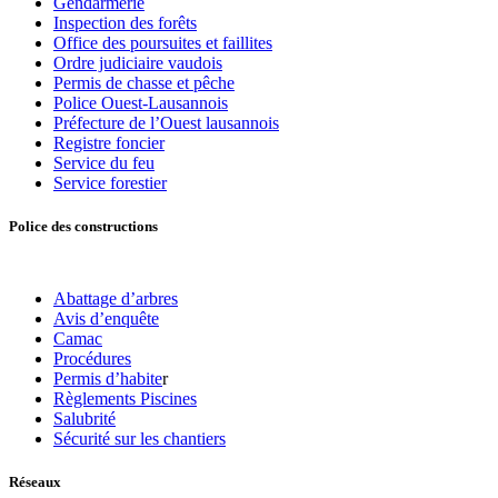
Gendarmerie
Inspection des forêts
Office des poursuites et faillites
Ordre judiciaire vaudois
Permis de chasse et pêche
Police Ouest-Lausannois
Préfecture de l’Ouest lausannois
Registre foncier
Service du feu
Service forestier
Police des constructions
Abattage d’arbres
Avis d’enquête
Camac
Procédures
Permis d’habite
r
Règlements Piscines
Salubrité
Sécurité sur les chantiers
Réseaux