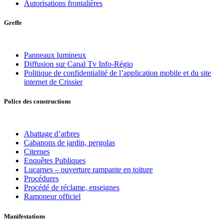
Autorisations frontalières
Greffe
Panneaux lumineux
Diffusion sur Canal Tv Info-Régio
Politique de confidentialité de l’application mobile et du site
internet de Crissier
Police des constructions
Abattage d’arbres
Cabanons de jardin, pergolas
Citernes
Enquêtes Publiques
Lucarnes – ouverture rampante en toiture
Procédures
Procédé de réclame, enseignes
Ramoneur officiel
Manifestations