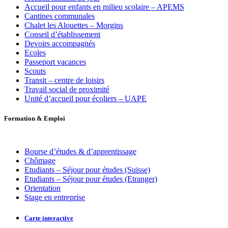
Accueil pour enfants en milieu scolaire – APEMS
Cantines communales
Chalet les Alouettes – Morgins
Conseil d’établissement
Devoirs accompagnés
Ecoles
Passeport vacances
Scouts
Transit – centre de loisirs
Travail social de proximité
Unité d’accueil pour écoliers – UAPE
Formation
&
Emploi
Bourse d’études & d’apprentissage
Chômage
Etudiants – Séjour pour études (Suisse)
Etudiants – Séjour pour études (Etranger)
Orientation
Stage en entreprise
Carte interactive