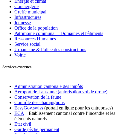
Énergie et climat
Conciergerie
Greffe municipal
Infrastructures
Jeunesse
Office de la population
Patrimoine communal – Domaines et bâtiments
Ressources Humaines
Service social
Urbanisme & Police des constructions
Voirie
Services externes
Administration cantonale des impôts
Aéroport de Lausanne (autorisation vol de drone)
Conservation de la faune
Contrôle des champignons
EasyGov.swiss
(portail en ligne pour les entreprises)
ECA
– Etablissement cantonal contre l’incendie et les
éléments naturels
Etat civil
Garde pêche permanent