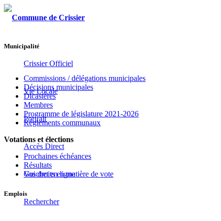
Municipalité
Crissier Officiel
Commissions / délégations municipales
Décisions municipales
Vie Locale
Dicastères
Membres
Programme de législature 2021-2026
Portrait
Règlements communaux
Votations et élections
Accès Direct
Prochaines échéances
Résultats
Guichet en ligne
Vos droits en matière de vote
Emplois
Rechercher